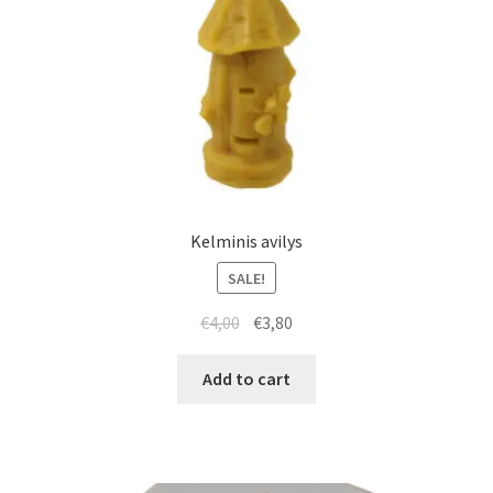
Kelminis avilys
SALE!
€
4,00
€
3,80
Add to cart