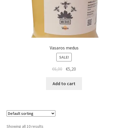
Vasaros medus
SALE!
€
6,00
€
5,20
Add to cart
Showing all 10 results