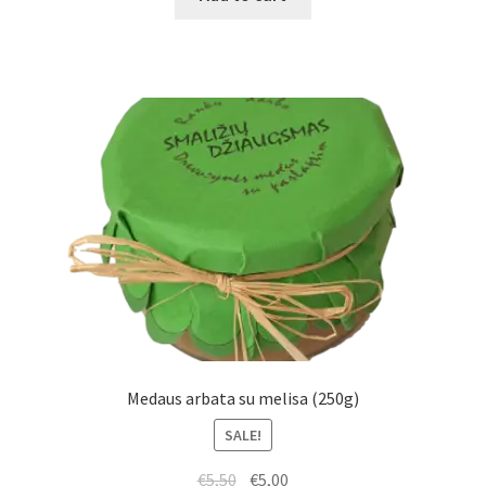
Medaus arbata su melisa (250g)
SALE!
€
5,50
€
5,00