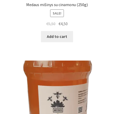
Medaus mišinys su cinamonu (250g)
SALE!
€
5,50
€
4,50
Add to cart