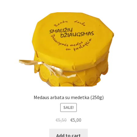
Medaus arbata su medetka (250g)
SALE!
€
5,50
€
5,00
Add to cart