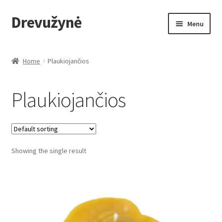
Drevužynė
Skip
Skip
Menu
to
to
navigation
content
Home
Home
Plaukiojančios
Apmokėjimas
Plaukiojančios
Krepšelis
Mano paskyra
Showing the single result