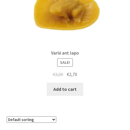
Varlė ant lapo
SALE!
€
3,00
€
2,70
Add to cart